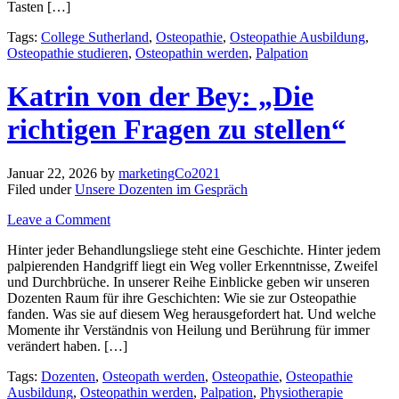
Tasten […]
Tags:
College Sutherland
,
Osteopathie
,
Osteopathie Ausbildung
,
Osteopathie studieren
,
Osteopathin werden
,
Palpation
Katrin von der Bey: „Die
richtigen Fragen zu stellen“
Januar 22, 2026
by
marketingCo2021
Filed under
Unsere Dozenten im Gespräch
Leave a Comment
Hinter jeder Behandlungsliege steht eine Geschichte. Hinter jedem
palpierenden Handgriff liegt ein Weg voller Erkenntnisse, Zweifel
und Durchbrüche. In unserer Reihe Einblicke geben wir unseren
Dozenten Raum für ihre Geschichten: Wie sie zur Osteopathie
fanden. Was sie auf diesem Weg herausgefordert hat. Und welche
Momente ihr Verständnis von Heilung und Berührung für immer
verändert haben. […]
Tags:
Dozenten
,
Osteopath werden
,
Osteopathie
,
Osteopathie
Ausbildung
,
Osteopathin werden
,
Palpation
,
Physiotherapie