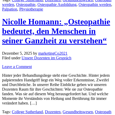
werden
,
Osteopathie
,
Osteopathie Ausbildung
,
Osteopathin werden
,
Palpation
,
Physiotherapie
Nicolle Homann: „Osteopathie
bedeutet, den Menschen in
seiner Ganzheit zu verstehen“
Dezember 5, 2025
by
marketingCo2021
Filed under
Unsere Dozenten im Gespräch
Leave a Comment
Hinter jeder Behandlungsliege steht eine Geschichte. Hinter jedem
palpierenden Handgriff liegt ein Weg voller Erkenntnisse, Zweifel
und Durchbrüche. In unserer Reihe Einblicke geben wir unseren
Dozenten Raum für ihre Geschichten: Wie sie zur Osteopathie
fanden. Was sie auf diesem Weg herausgefordert hat. Und welche
Momente ihr Verständnis von Heilung und Berührung für immer
verändert haben. […]
Tags:
College Sutherland
,
Dozenten
,
Gesundheitswesen
,
Osteopath