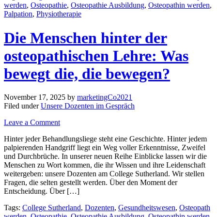
werden
,
Osteopathie
,
Osteopathie Ausbildung
,
Osteopathin werden
,
Palpation
,
Physiotherapie
Die Menschen hinter der
osteopathischen Lehre: Was
bewegt die, die bewegen?
November 17, 2025
by
marketingCo2021
Filed under
Unsere Dozenten im Gespräch
Leave a Comment
Hinter jeder Behandlungsliege steht eine Geschichte. Hinter jedem
palpierenden Handgriff liegt ein Weg voller Erkenntnisse, Zweifel
und Durchbrüche. In unserer neuen Reihe Einblicke lassen wir die
Menschen zu Wort kommen, die ihr Wissen und ihre Leidenschaft
weitergeben: unsere Dozenten am College Sutherland. Wir stellen
Fragen, die selten gestellt werden. Über den Moment der
Entscheidung. Über […]
Tags:
College Sutherland
,
Dozenten
,
Gesundheitswesen
,
Osteopath
werden
,
Osteopathie
,
Osteopathie Ausbildung
,
Osteopathin werden
,