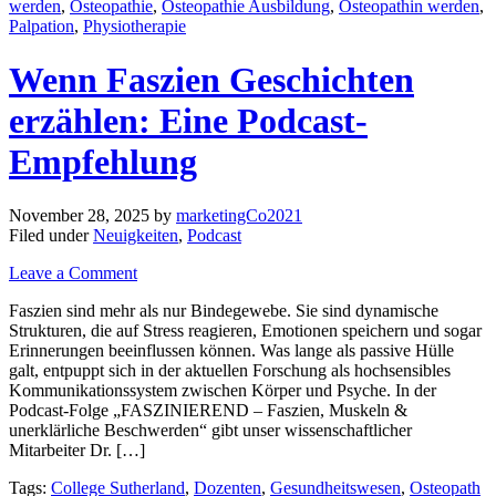
werden
,
Osteopathie
,
Osteopathie Ausbildung
,
Osteopathin werden
,
Palpation
,
Physiotherapie
Wenn Faszien Geschichten
erzählen: Eine Podcast-
Empfehlung
November 28, 2025
by
marketingCo2021
Filed under
Neuigkeiten
,
Podcast
Leave a Comment
Faszien sind mehr als nur Bindegewebe. Sie sind dynamische
Strukturen, die auf Stress reagieren, Emotionen speichern und sogar
Erinnerungen beeinflussen können. Was lange als passive Hülle
galt, entpuppt sich in der aktuellen Forschung als hochsensibles
Kommunikationssystem zwischen Körper und Psyche. In der
Podcast-Folge „FASZINIEREND – Faszien, Muskeln &
unerklärliche Beschwerden“ gibt unser wissenschaftlicher
Mitarbeiter Dr. […]
Tags:
College Sutherland
,
Dozenten
,
Gesundheitswesen
,
Osteopath