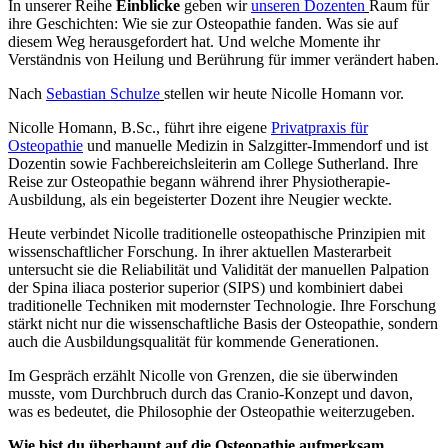
In unserer Reihe
Einblicke
geben wir
unseren Dozenten
Raum für
ihre Geschichten: Wie sie zur Osteopathie fanden. Was sie auf
diesem Weg herausgefordert hat. Und welche Momente ihr
Verständnis von Heilung und Berührung für immer verändert haben.
Nach
Sebastian Schulze
stellen wir heute Nicolle Homann vor.
Nicolle Homann, B.Sc., führt ihre eigene
Privatpraxis für
Osteopathie
und manuelle Medizin in Salzgitter-Immendorf und ist
Dozentin sowie Fachbereichsleiterin am College Sutherland. Ihre
Reise zur Osteopathie begann während ihrer Physiotherapie-
Ausbildung, als ein begeisterter Dozent ihre Neugier weckte.
Heute verbindet Nicolle traditionelle osteopathische Prinzipien mit
wissenschaftlicher Forschung. In ihrer aktuellen Masterarbeit
untersucht sie die Reliabilität und Validität der manuellen Palpation
der Spina iliaca posterior superior (SIPS) und kombiniert dabei
traditionelle Techniken mit modernster Technologie. Ihre Forschung
stärkt nicht nur die wissenschaftliche Basis der Osteopathie, sondern
auch die Ausbildungsqualität für kommende Generationen.
Im Gespräch erzählt Nicolle von Grenzen, die sie überwinden
musste, vom Durchbruch durch das Cranio-Konzept und davon,
was es bedeutet, die Philosophie der Osteopathie weiterzugeben.
Wie bist du überhaupt auf die Osteopathie aufmerksam