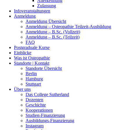
Anerkennung
Zulassung
Infoveranstaltungen
Anmeldung
Anmeldung Übersicht
Anmeldung – Osteopathie Teilzeit-Ausbildung
Anmeldung – B.Sc. (Vollzeit)
Anmeldung – B.Sc. (Teilzeit)
FAQ
Postgraduale Kurse
Einblicke
Was ist Osteopathie
Standorte | Kontakt
Standorte Übersicht
Berlin
Hamburg
Stuttgart
Über uns
Das College Sutherland
Dozenten
Geschichte
Kooperationen
Studien-Finanzierung
Ausbildungs-Finanzierung
Instagram